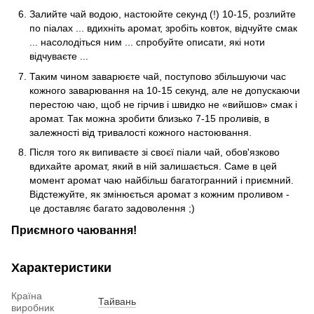
Залийте чай водою, настоюйте секунд (!) 10-15, розлийте
по піалах ... вдихніть аромат, зробіть ковток, відчуйте смак
... насолодіться ним ... спробуйте описати, які ноти
відчуваєте ...
Таким чином заварюєте чай, поступово збільшуючи час
кожного заварювання на 10-15 секунд, але не допускаючи
перестою чаю, щоб не гірчив і швидко не «вийшов» смак і
аромат. Так можна зробити близько 7-15 проливів, в
залежності від тривалості кожного настоювання.
Після того як випиваєте зі своєї піали чай, обов'язково
вдихайте аромат, який в ній залишається. Саме в цей
момент аромат чаю найбільш багатогранний і приємний.
Відстежуйте, як змінюється аромат з кожним проливом -
це доставляє багато задоволення ;)
Приємного чаювання!
Характеристики
Країна
Тайвань
виробник