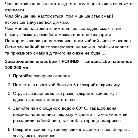
Час настоювання залежить від того, яку міцність чаю ви хочете
отримати.
Чим більше чай настоюється, тим міцніше стає смак і
яскравіше відчувається дія чаю.
Чим менше настоюєте, тим ніжніше і солодше смак, і тим
більшу кількість разів його можна повторно заварити.
Повторне заварювання можливо, поки чайний лист не охолов.
Остиглий чайний лист заварювати не можна, оскільки користі
та приємного смаку від такого чаю вже не буде ...
Заварювання способом ПРОЛИВУ - гайвань або чайничок
100-200 мл
Прогрійте заварник окропом
Помістіть в нього чай близько 5 г і закрийте кришечку
Струсіть заварник кілька разів, відкрийте кришечку і
вдихніть аромат прогрітого чаю.
Залийте чай очищеною водою 80° С, так щоб вона
покрила чайний лист і відразу ж злийте - таким чином ви
розпарили чайний лист, так щоб він краще розкрився.
Відкрийте кришечку і знову вдихніть аромат чаю. Зверніть
увагу, як він змінився.