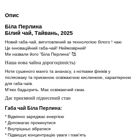
Опис
Біла Перлина
Білий чай, Тайвань, 2025
Новий габа-чай, виготовлений за технологією білого ! чаю
Це інноваційний габа-чай! Неймовірний!
Ми назвали його "Біла Перлина" 🥰
Наша нова чайна дорогоцінність)
Ноти сушеного манго та ананасу, з нотками фініків у
післясмаку та приємною освіжаючою кислинкою, характерною
для габа-чаїв.
М'яко бадьорить. Має освіжаючий смак.
Дає приємний піднесений стан
Габа чай Біла Перлина:
* Відмінно заряджає енергією
* Допомагає прокинутися
* Внутрішньо зібратися
* Підвищує концентрацію уваги і пам'ять