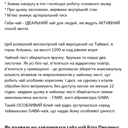
* Знімає напругу в тілі і поліпшує роботу головного мозку
* При цьому заспокоює, вирівнює внутрішній стан
* М'яко знижує артеріальний тиск
Габа-чай - ІДЕАЛЬНИЙ чай для людей, які ведуть АКТИВНИЙ
спосіб життя.
Цей розкішний високогірний чай вирощений на Тайвані, в
горах Алішань, на висоті 1200 м над рівнем моря.
Чайний лист збирається вручну: брунька та перші два
листочки. Як усі білі чаї, в"ялиться на відкритому повітрі,
в"ялиться у приміщенні - це допомагає зберегти максимальну
кількість вітамінів та мікроелементів у чайному листі, що
робить чай особливо корисним. І далі, на одному з етапів
обробки його витримують без доступу кисню не менше 12
годин, завдяки цьому в чайному листі зберігається гамма-
аміномасляна кислота - ГАМК, англ.абревіатура GABA.
Такий ОСОБЛИВИЙ білий чай рідко зустрічається серед
тайваньских GABA-чаїв, що надає йому особливої цінності.
Як правильно заварювати габа чай Біла Перлина: