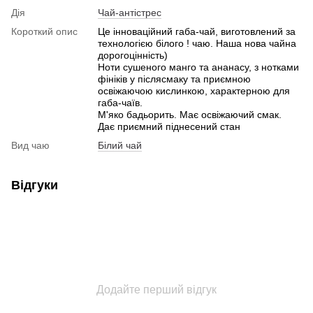
Дія
Чай-антістрес
Короткий опис
Це інноваційний габа-чай, виготовлений за
технологією білого ! чаю. Наша нова чайна
дорогоцінність)
Ноти сушеного манго та ананасу, з нотками
фініків у післясмаку та приємною
освіжаючою кислинкою, характерною для
габа-чаїв.
М'яко бадьорить. Має освіжаючий смак.
Дає приємний піднесений стан
Вид чаю
Білий чай
Відгуки
Додайте перший відгук