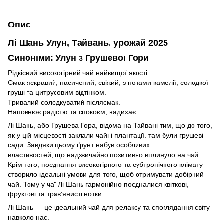
Опис
Лі Шань Улун, Тайвань,
урожай 2025
Синоніми: Улун з Грушевої Гори
Рідкісний високогірний чай найвищої якості
Смак яскравий, насичений, свіжий, з нотами камелії, солодкої
груші та цитрусовим відтінком.
Тривалий солодкуватий післясмак.
Наповнює радістю та спокоєм, надихає..
Лі Шань, або Грушева Гора, відома на Тайвані тим, що до того,
як у цій місцевості заклали чайні плантації, там були грушеві
сади. Завдяки цьому ґрунт набув особливих
властивостей, що надзвичайно позитивно вплинуло на чай.
Крім того, поєднання високогірного та субтропічного клімату
створило ідеальні умови для того, щоб отримувати добірний
чай. Тому у чаї Лі Шань гармонійно поєдналися квіткові,
фруктові та трав’янисті нотки.
Лі Шань — це ідеальний чай для релаксу та споглядання світу
навколо нас.