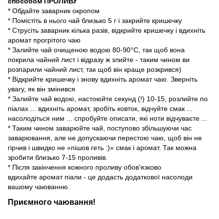
способом ПРОЛИВУ
* Обдайте заварник окропом
* Помістіть в нього чай близько 5 г і закрийте кришечку
* Струсіть заварник кілька разів, відкрийте кришечку і вдихніть
аромат прогрітого чаю
* Залийте чай очищеною водою 80-90°С, так щоб вона
покрила чайний лист і відразу ж злийте - таким чином ви
розпарили чайний лист, так щоб він краще розкрився)
* Відкрийте кришечку і знову вдихніть аромат чаю. Зверніть
увагу, як він змінився
* Залийте чай водою, настоюйте секунд (!) 10-15, розлийте по
піалах ... вдихніть аромат, зробіть ковток, відчуйте смак ...
насолодіться ним ... спробуйте описати, які ноти відчуваєте ...
* Таким чином заварюйте чай, поступово збільшуючи час
заварювання, але не допускаючи перестою чаю, щоб він не
гірчив і швидко не «пішов геть :)» смак і аромат. Так можна
зробити близько 7-15 проливів.
* Після закінчення кожного проливу обов'язково
вдихайте аромат піали - це додасть додаткової насолоди
вашому чаюванню.
Приємного чаювання!