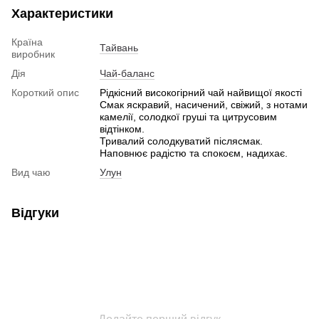
Характеристики
Країна
Тайвань
виробник
Дія
Чай-баланс
Короткий опис
Рідкісний високогірний чай найвищої якості
Смак яскравий, насичений, свіжий, з нотами
камелії, солодкої груші та цитрусовим
відтінком.
Тривалий солодкуватий післясмак.
Наповнює радістю та спокоєм, надихає.
Вид чаю
Улун
Відгуки