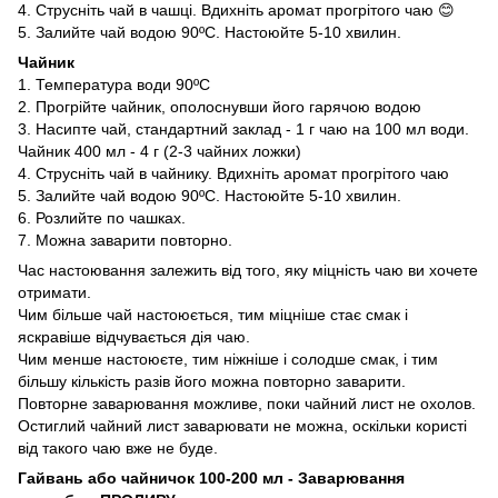
4. Струсніть чай в чашці. Вдихніть аромат прогрітого чаю 😊
5. Залийте чай водою 90ºС. Настоюйте 5-10 хвилин.
Чайник
1. Температура води 90ºС
2. Прогрійте чайник, ополоснувши його гарячою водою
3. Насипте чай, стандартний заклад - 1 г чаю на 100 мл води.
Чайник 400 мл - 4 г (2-3 чайних ложки)
4. Струсніть чай в чайнику. Вдихніть аромат прогрітого чаю
5. Залийте чай водою 90ºС. Настоюйте 5-10 хвилин.
6. Розлийте по чашках.
7. Можна заварити повторно.
Час настоювання залежить від того, яку міцність чаю ви хочете
отримати.
Чим більше чай настоюється, тим міцніше стає смак і
яскравіше відчувається дія чаю.
Чим менше настоюєте, тим ніжніше і солодше смак, і тим
більшу кількість разів його можна повторно заварити.
Повторне заварювання можливе, поки чайний лист не охолов.
Остиглий чайний лист заварювати не можна, оскільки користі
від такого чаю вже не буде.
Гайвань або чайничок 100-200 мл - Заварювання