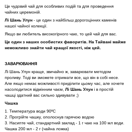
Це чудовий чай для особливих подій та для проведення
чайних церемоній.
Лі Шань Улун
- це один з найбільш дорогоцінних каменів
нашої чайної колекції.
Якщо ви любитель високогірного чаю, то цей чай для вас.
Це один з наших особистих фаворитів. На Тайвані майже
неможливо знайти чай кращої якості, ніж цей.
ЗАВАРЮВАННЯ
Лі Шань Улун краще, звичайно ж, заварювати методом
проливу. Тоді ви зможете отримати все, що він в собі несе.
Але якщо немає можливості приділити цьому час, але хочете
насолодитися відмінним чаєм,
Лі Шань Улун
і в простій
чашці здатний вас сильно здивувати ;)
Чашка
1. Температура води 90ºС
2. Прогрійте чашку, ополоснув гарячою водою
3. Насипте чай, стандартний заклад - 1 г чаю на 100 мл води.
Чашка 200 мл - 2 г (чайна ложка)