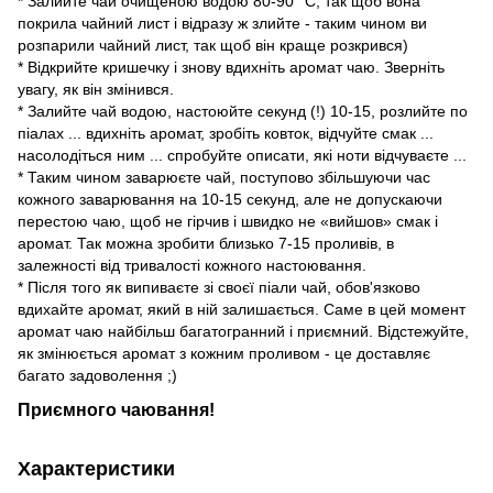
* Залийте чай очищеною водою 80-90° С, так щоб вона
покрила чайний лист і відразу ж злийте - таким чином ви
розпарили чайний лист, так щоб він краще розкрився)
* Відкрийте кришечку і знову вдихніть аромат чаю. Зверніть
увагу, як він змінився.
* Залийте чай водою, настоюйте секунд (!) 10-15, розлийте по
піалах ... вдихніть аромат, зробіть ковток, відчуйте смак ...
насолодіться ним ... спробуйте описати, які ноти відчуваєте ...
* Таким чином заварюєте чай, поступово збільшуючи час
кожного заварювання на 10-15 секунд, але не допускаючи
перестою чаю, щоб не гірчив і швидко не «вийшов» смак і
аромат. Так можна зробити близько 7-15 проливів, в
залежності від тривалості кожного настоювання.
* Після того як випиваєте зі своєї піали чай, обов'язково
вдихайте аромат, який в ній залишається. Саме в цей момент
аромат чаю найбільш багатогранний і приємний. Відстежуйте,
як змінюється аромат з кожним проливом - це доставляє
багато задоволення ;)
Приємного чаювання!
Характеристики