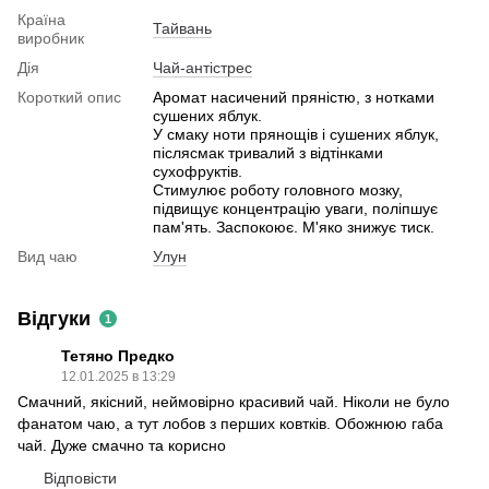
Країна
Тайвань
виробник
Дія
Чай-антістрес
Короткий опис
Аромат насичений пряністю, з нотками
сушених яблук.
У смаку ноти прянощів і сушених яблук,
післясмак тривалий з відтінками
сухофруктів.
Стимулює роботу головного мозку,
підвищує концентрацію уваги, поліпшує
пам'ять. Заспокоює. М'яко знижує тиск.
Вид чаю
Улун
Відгуки
1
Тетяно Предко
12.01.2025 в 13:29
Смачний, якісний, неймовірно красивий чай. Ніколи не було
фанатом чаю, а тут лобов з перших ковтків. Обожнюю габа
чай. Дуже смачно та корисно
Відповісти