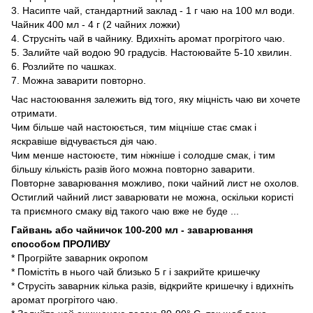
3. Насипте чай, стандартний заклад - 1 г чаю на 100 мл води.
Чайник 400 мл - 4 г (2 чайних ложки)
4. Струсніть чай в чайнику. Вдихніть аромат прогрітого чаю.
5. Залийте чай водою 90 градусів. Настоювайте 5-10 хвилин.
6. Розлийте по чашках.
7. Можна заварити повторно.
Час настоювання залежить від того, яку міцність чаю ви хочете
отримати.
Чим більше чай настоюється, тим міцніше стає смак і
яскравіше відчувається дія чаю.
Чим менше настоюєте, тим ніжніше і солодше смак, і тим
більшу кількість разів його можна повторно заварити.
Повторне заварювання можливо, поки чайний лист не охолов.
Остиглий чайний лист заварювати не можна, оскільки користі
та приємного смаку від такого чаю вже не буде ...
Гайвань або чайничок 100-200 мл - заварювання
способом ПРОЛИВУ
* Прогрійте заварник окропом
* Помістіть в нього чай близько 5 г і закрийте кришечку
* Струсіть заварник кілька разів, відкрийте кришечку і вдихніть
аромат прогрітого чаю.