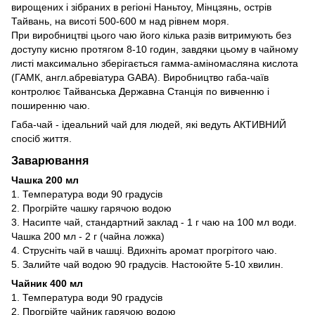
вирощених і зібраних в регіоні Наньтоу, Мінцзянь, острів
Тайвань, на висоті 500-600 м над рівнем моря.
При виробництві цього чаю його кілька разів витримують без
доступу кисню протягом 8-10 годин, завдяки цьому в чайному
листі максимально зберігається гамма-аміномасляна кислота
(ГАМК, англ.абревіатура GABA). Виробництво габа-чаїв
контролює Тайванська Державна Станція по вивченню і
поширенню чаю.
Габа-чай - ідеальний чай для людей, які ведуть АКТИВНИЙ
спосіб життя.
Заварювання
Чашка 200 мл
1. Температура води 90 градусів
2. Прогрійте чашку гарячою водою
3. Насипте чай, стандартний заклад - 1 г чаю на 100 мл води.
Чашка 200 мл - 2 г (чайна ложка)
4. Струсніть чай в чашці. Вдихніть аромат прогрітого чаю.
5. Залийте чай водою 90 градусів. Настоюйте 5-10 хвилин.
Чайник 400 мл
1. Температура води 90 градусів
2. Прогрійте чайник гарячою водою