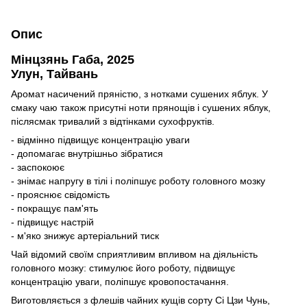
Опис
Мінцзянь Габа, 2025
Улун, Тайвань
Аромат насичений пряністю, з нотками сушених яблук. У
смаку чаю також присутні ноти прянощів і сушених яблук,
післясмак тривалий з відтінками сухофруктів.
- відмінно підвищує концентрацію уваги
- допомагає внутрішньо зібратися
- заспокоює
- знімає напругу в тілі і поліпшує роботу головного мозку
- прояснює свідомість
- покращує пам'ять
- підвищує настрій
- м'яко знижує артеріальний тиск
Чай відомий своїм сприятливим впливом на діяльність
головного мозку: стимулює його роботу, підвищує
концентрацію уваги, поліпшує кровопостачання.
Виготовляється з флешів чайних кущів сорту Сі Цзи Чунь,