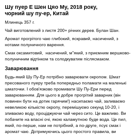
Шу пуер Е Шен Цяо Му, 2018 року,
чорний шу пу-ер, Китай
Млинець 357 г.
Чай виготовлений з листя 200+ річних дерев. Булан Шан.
Аромат прогрітого чаю глибокий, яскравий, насичений, з
нотами полуничного варення.
Смак оксамитовий, насичений, м"який, з приємним вершково-
полуничним відтінком та солодкуватим післясмаком.
Заварювання
Будь-який Шу Пу-Ер потрібно заварювати окропом. Шмат
пресованого пуеру треба попередньо поламати на маленькі
шматочки. І обов'язково промивати Шу Пу-Ери перед
заварюванням. Для цього в добре прогрітий заварник (він
повинен бути на дотик гарячим!) насипаємо чай, заливаємо
невеликою кількістю окропу, перемішуємо секунд 10-20, і
зливаємо воду, проціджуючи чай через сито. Це важливо. Ви
побачите на власні очі, якою каламутною буде вода. Це пил,
який, по-перше, нам не потрібний, а по-друге, псує смак і
аромат чаю. Дотримуючись цього простого правила, ви