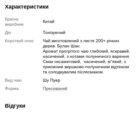
Характеристики
Країна
Китай
виробник
Дія
Тонізуючий
Короткий опис
Чай виготовлений з листя 200+ річних
дерев. Булан Шан.
Аромат прогрітого чаю глибокий, яскравий,
насичений, з нотами полуничного варення.
Смак оксамитовий, насичений, м"який, з
приємним вершково-полуничним відтінком
та солодкуватим післясмаком.
Вид чаю
Шу Пуер
Форма
Пресований
Відгуки