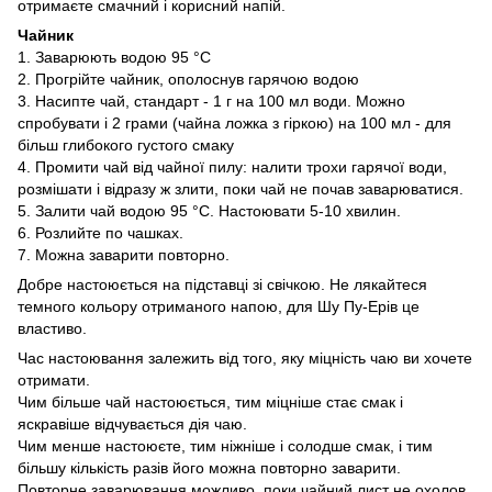
отримаєте смачний і корисний напій.
Чайник
1. Заварюють водою 95 °С
2. Прогрійте чайник, ополоснув гарячою водою
3. Насипте чай, стандарт - 1 г на 100 мл води. Можно
спробувати і 2 грами (чайна ложка з гіркою) на 100 мл - для
більш глибокого густого смаку
4. Промити чай від чайної пилу: налити трохи гарячої води,
розмішати і відразу ж злити, поки чай не почав заварюватися.
5. Залити чай водою 95 °С. Настоювати 5-10 хвилин.
6. Розлийте по чашках.
7. Можна заварити повторно.
Добре настоюється на підставці зі свічкою. Не лякайтеся
темного кольору отриманого напою, для Шу Пу-Ерів це
властиво.
Час настоювання залежить від того, яку міцність чаю ви хочете
отримати.
Чим більше чай настоюється, тим міцніше стає смак і
яскравіше відчувається дія чаю.
Чим менше настоюєте, тим ніжніше і солодше смак, і тим
більшу кількість разів його можна повторно заварити.
Повторне заварювання можливо, поки чайний лист не охолов.