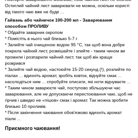
Остиглий чайний лист заварювати не можна, оскільки користі
від такого чаю вже не буде ...
Гайвань або чайничок 100-200 мл - Заварювання
способом ПРОЛИВУ
* Обдайте заварник окропом
* Помістіть в нього чай близько 5-7 г
* Залийте чай очищеною водою 95 °С, так щоб вона добре
покрила чайний лист, розмішайте і злийте - таким чином ви
промили і розпарили чайний лист, так щоб він краще
розкрився
* Залийте чай водою, настоюйте 15-20 секунд (!), розлийте по
піалах ... вдихніть аромат, зробіть ковток, відчуйте смак ...
насолодіться ним ... спробуйте описати, які ноти відчуваєте ...
* Таким чином заварюєте чай, поступово збільшуючи час
заварювання, але не допускаючи перестоювання чаю, щоб не
гірчив і швидко не «пішов» смак і аромат. Так можна зробити
близько 10 проливів.
* Після закінчення чаювання обов'язково вдихніть аромат
піали ...
Приємного чаювання!