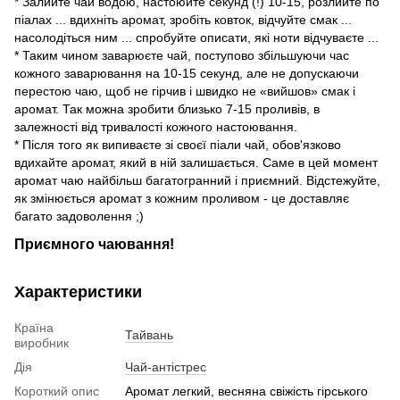
* Залийте чай водою, настоюйте секунд (!) 10-15, розлийте по
піалах ... вдихніть аромат, зробіть ковток, відчуйте смак ...
насолодіться ним ... спробуйте описати, які ноти відчуваєте ...
* Таким чином заварюєте чай, поступово збільшуючи час
кожного заварювання на 10-15 секунд, але не допускаючи
перестою чаю, щоб не гірчив і швидко не «вийшов» смак і
аромат. Так можна зробити близько 7-15 проливів, в
залежності від тривалості кожного настоювання.
* Після того як випиваєте зі своєї піали чай, обов'язково
вдихайте аромат, який в ній залишається. Саме в цей момент
аромат чаю найбільш багатогранний і приємний. Відстежуйте,
як змінюється аромат з кожним проливом - це доставляє
багато задоволення ;)
Приємного чаювання!
Характеристики
Країна
Тайвань
виробник
Дія
Чай-антістрес
Короткий опис
Аромат легкий, весняна свіжість гірського