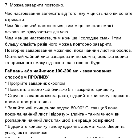
7. Можна заварити повторно.
Час настоювання залежить від того, яку міцність чаю ви хочете
отримати.
Чим більше чай настоюється, тим міцніше стає смак і
яскравіше відчувається дія чаю.
Чим менше настоюєте, тим ніжніше і солодше смак, і тим
більшу кількість разів його можна повторно заварити.
Повторне заварювання можливо, поки чайний лист не охолов.
Остиглий чайний лист заварювати не можна, оскільки користі
та приємного смаку від такого чаю вже не буде ...
Гайвань або чайничок 100-200 мл - заварювання
способом ПРОЛИВУ
* Прогрійте заварник окропом
* Помістіть в нього чай близько 5 г і закрийте кришечку
* Струсіть заварник кілька разів, відкрийте кришечку і вдихніть
аромат прогрітого чаю.
* Залийте чай очищеною водою 80-90° С, так щоб вона
покрила чайний лист і відразу ж злийте - таким чином ви
розпарили чайний лист, так щоб він краще розкрився)
* Відкрийте кришечку і знову вдихніть аромат чаю. Зверніть
увагу, як він змінився.