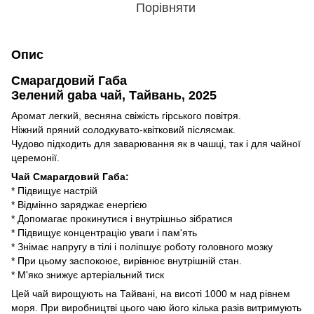
Порівняти
Опис
Смарагдовий Габа
Зелений gaba чай, Тайвань, 2025
Аромат легкий, весняна свіжість гірського повітря.
Ніжний пряний солодкувато-квітковий післясмак.
Чудово підходить для заварювання як в чашці, так і для чайної
церемонії.
Чай Смарагдовий Габа:
* Підвищує настрій
* Відмінно заряджає енергією
* Допомагає прокинутися і внутрішньо зібратися
* Підвищує концентрацію уваги і пам'ять
* Знімає напругу в тілі і поліпшує роботу головного мозку
* При цьому заспокоює, вирівнює внутрішній стан.
* М'яко знижує артеріальний тиск
Цей чай вирощують на Тайвані, на висоті 1000 м над рівнем
моря. При виробництві цього чаю його кілька разів витримують