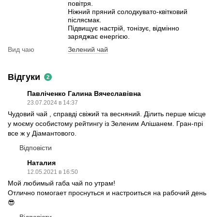
повітря.
Ніжний пряний солодкувато-квітковий
післясмак.
Підвищує настрій, тонізує, відмінно
заряджає енергією.
Вид чаю
Зелений чай
Відгуки
2
Павліченко Галина Вячеславівна
23.07.2024 в 14:37
Чудовий чай , справді свіжий та весняний. Ділить перше місце
у моєму особистому рейтингу із Зеленим Алішанем. Гран-прі
все ж у Діамантового.
Відповісти
Наталия
12.05.2021 в 16:50
Мой любимый габа чай по утрам!
Отлично помогает проснуться и настроиться на рабочий день
😎
Відповісти