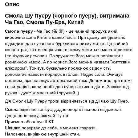
Опис
Смола Шу Пуеру (чорного пуеру), витримана
Ча Гао, Смола Пу-Ера, Китай
Смола пуеру
- Ча Гао (茶 膏) - це чайний продукт, який
виробляється в Китаї з давніх часів. При цьому він ідеально
підходить для сучасного бурхливого ритму життя. Це чайний
концентрат, квіт-есенція чаю, в якому міститься маса корисних
і тонізуючих речовин. По зручності його можна порівняти з
розчинною кавою. А по користі його можна назвати "життєвим
еліксиром". Тонізує, буквально прояснює свідомість,
допомагає навести порядок в голові. Надає сили. Очищує
організм, врівноважує артеріальний тиск. Допомагає при втомі
і в ситуаціях, коли необхідно супер-активно діяти. Завжди під
рукою - дуже компактний і зручний :)
Дія Смоли Шу Пуеру трохи відрізняється від дії чаю Шу Пуер.
Смола відмінно тонізує, додає енергії і ясності свідомості.
Дещо по-іншому, ніж чай Пу-ер.
Приємно обволікує ШКТ.
Швидко повертає до себе, в момент «зараз».
Наповнює, вирівнює внутрішній стан.