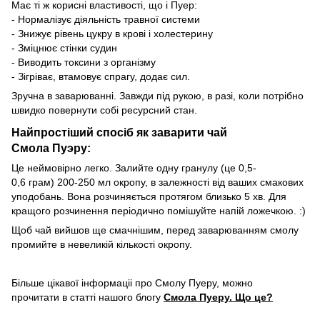
Має ті ж корисні властивості, що і Пуер:
- Нормалізує діяльність травної системи
- Знижує рівень цукру в крові і холестерину
- Зміцнює стінки судин
- Виводить токсини з організму
- Зігріває, втамовує спрагу, додає сил.
Зручна в заварюванні. Завжди під рукою, в разі, коли потрібно
швидко повернути собі ресурсний стан.
Найпростіший спосіб як заварити чай
Смола Пуэру:
Це неймовірно легко. Залийте одну гранулу (це 0,5-
0,6 грам) 200-250 мл окропу, в залежності від ваших смакових
уподобань. Вона розчиняється протягом близько 5 хв. Для
кращого розчинення періодично помішуйте напій ложечкою. :)
Щоб чай вийшов ще смачнішим, перед заварюванням смолу
промийте в невеликій кількості окропу.
Більше цікавої інформаціі про Смолу Пуеру, можно
прочитати в статті нашого блогу
Смола Пуеру. Що це?