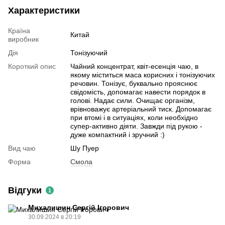
Характеристики
Країна
Китай
виробник
Дія
Тонізуючий
Короткий опис
Чайний концентрат, квіт-есенція чаю, в
якому міститься маса корисних і тонізуючих
речовин. Тонізує, буквально прояснює
свідомість, допомагає навести порядок в
голові. Надає сили. Очищає організм,
врівноважує артеріальний тиск. Допомагає
при втомі і в ситуаціях, коли необхідно
супер-активно діяти. Завжди під рукою -
дуже компактний і зручний :)
Вид чаю
Шу Пуер
Форма
Смола
Відгуки
1
Михалишин Сергій Ігорович
30.09.2024 в 20:19