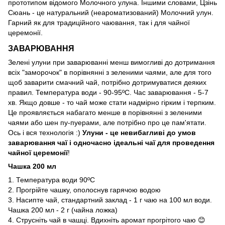
прототипом відомого Молочного улуна. Іншими словами, Цзінь
Сюань - це натуральний (неароматизований) Молочний улун.
Гарний як для традиційного чаювання, так і для чайної
церемонії.
ЗАВАРЮВАННЯ
Зелені улуни при заварюванні менш вимогливі до дотримання
всіх "заморочок" в порівнянні з зеленими чаями, але для того
щоб заварити смачний чай, потрібно дотримуватися деяких
правил. Температура води - 90-95ºС. Час заварювання - 5-7
хв. Якщо довше - то чай може стати надмірно гірким і терпким.
Це проявляється набагато менше в порівнянні з зеленими
чаями або шен пу-пуерами, але потрібно про це пам'ятати.
Ось і вся технологія :)
Улуни - це невибагливі до умов
заварювання чаї і одночасно ідеальні чаї для проведення
чайної церемонії
!
Чашка 200 мл
1. Температура води 90ºС
2. Прогрійте чашку, ополоснув гарячою водою
3. Насипте чай, стандартний заклад - 1 г чаю на 100 мл води.
Чашка 200 мл - 2 г (чайна ложка)
4. Струсніть чай в чашці. Вдихніть аромат прогрітого чаю 😊