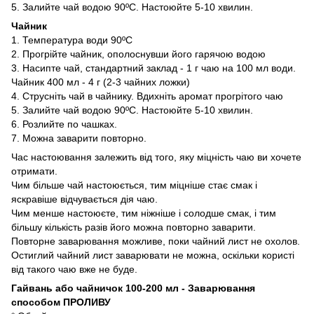
5. Залийте чай водою 90ºС. Настоюйте 5-10 хвилин.
Чайник
1. Температура води 90ºС
2. Прогрійте чайник, ополоснувши його гарячою водою
3. Насипте чай, стандартний заклад - 1 г чаю на 100 мл води.
Чайник 400 мл - 4 г (2-3 чайних ложки)
4. Струсніть чай в чайнику. Вдихніть аромат прогрітого чаю
5. Залийте чай водою 90ºС. Настоюйте 5-10 хвилин.
6. Розлийте по чашках.
7. Можна заварити повторно.
Час настоювання залежить від того, яку міцність чаю ви хочете
отримати.
Чим більше чай настоюється, тим міцніше стає смак і
яскравіше відчувається дія чаю.
Чим менше настоюєте, тим ніжніше і солодше смак, і тим
більшу кількість разів його можна повторно заварити.
Повторне заварювання можливе, поки чайний лист не охолов.
Остиглий чайний лист заварювати не можна, оскільки користі
від такого чаю вже не буде.
Гайвань або чайничок 100-200 мл - Заварювання
способом ПРОЛИВУ