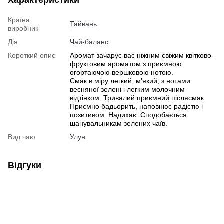
Країна
Тайвань
виробник
Дія
Чай-баланс
Короткий опис
Аромат зачарує вас ніжним свіжим квітково-
фруктовим ароматом з приємною
огортаючою вершковою нотою.
Смак в міру легкий, м'який, з нотами
весняної зелені і легким молочним
відтінком. Тривалий приємний післясмак.
Приємно бадьорить, наповнює радістю і
позитивом. Надихає. Сподобається
шанувальникам зелених чаїв.
Вид чаю
Улун
Відгуки