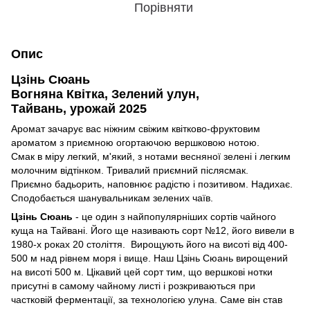
Порівняти
Опис
Цзінь Сюань
Вогняна Квітка, Зелений улун,
Тайвань,
урожай 2025
Аромат зачарує вас ніжним свіжим квітково-фруктовим
ароматом з приємною огортаючою вершковою нотою.
Смак в міру легкий, м'який, з нотами весняної зелені і легким
молочним відтінком. Тривалий приємний післясмак.
Приємно бадьорить, наповнює радістю і позитивом. Надихає.
Сподобається шанувальникам зелених чаїв.
Цзінь Сюань
- це один з найпопулярніших сортів чайного
куща на Тайвані. Його ще називають сорт №12, його вивели в
1980-х роках 20 століття. Вирощують його на висоті від 400-
500 м над рівнем моря і вище. Наш Цзінь Сюань вирощений
на висоті 500 м. Цікавий цей сорт тим, що вершкові нотки
присутні в самому чайному листі і розкриваються при
частковій ферментації, за технологією улуна. Саме він став