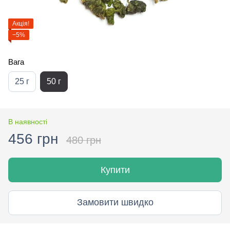
Акція!
−5%
Вага
25 г
50 г
В наявності
456 грн
480 грн
Купити
Замовити швидко