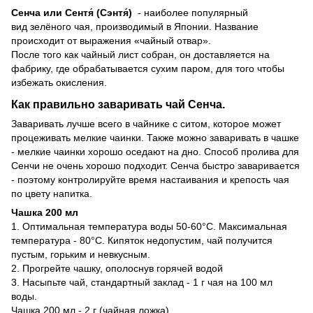
Сенча или Сентя́ (Сэнтя́)
- наиболее популярный
вид зелёного чая, производимый в Японии. Название
происходит от выражения «чайный отвар».
После того как чайный лист собран, он доставляется на
фабрику, где обрабатывается сухим паром, для того чтобы
избежать окисления.
Как правильно заваривать чай Сенча.
Заваривать лучше всего в чайнике с ситом, которое может
процеживать мелкие чаинки. Также можно заваривать в чашке
- мелкие чаинки хорошо оседают на дно. Способ пролива для
Сенчи не очень хорошо подходит. Сенча быстро заваривается
- поэтому контролируйте время настаивания и крепость чая
по цвету напитка.
Чашка 200 мл
1. Оптимальная температура воды 50-60°С. Максимальная
температура - 80°С. Кипяток недопустим, чай получится
пустым, горьким и невкусным.
2. Прогрейте чашку, ополоснув горячей водой
3. Насыпьте чай, стандартный заклад - 1 г чая на 100 мл
воды.
Чашка 200 мл - 2 г (чайная ложка)