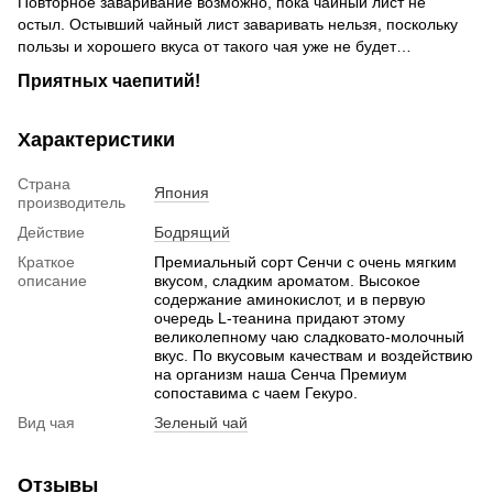
Повторное заваривание возможно, пока чайный лист не
остыл. Остывший чайный лист заваривать нельзя, поскольку
пользы и хорошего вкуса от такого чая уже не будет…
Приятных чаепитий!
Характеристики
Страна
Япония
производитель
Действие
Бодрящий
Краткое
Премиальный сорт Сенчи с очень мягким
описание
вкусом, сладким ароматом. Высокое
содержание аминокислот, и в первую
очередь L-теанина придают этому
великолепному чаю сладковато-молочный
вкус. По вкусовым качествам и воздействию
на организм наша Сенча Премиум
сопоставима с чаем Гекуро.
Вид чая
Зеленый чай
Отзывы