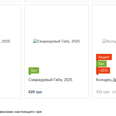
Акция!
Хит
Хит
−15%
5
Смарагдовый Габа, 2025
Колодец Д
620 грн
315 грн
37
магазин настоящего чая.