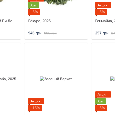
Хит
Акция!
−5%
−5%
 Би Ло
Гёкуро, 2025
Генмайча, 
945 грн
257 грн
995 грн
27
Акция!
Акция!
Хит
−15%
−5%