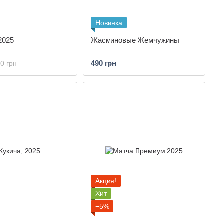
Новинка
2025
Жасминовые Жемчужины
490 грн
0 грн
Акция!
Хит
−5%