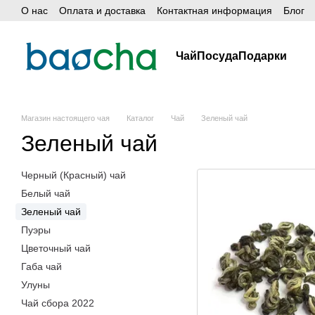
О нас
Оплата и доставка
Контактная информация
Блог
Перейти к основному контенту
Чай
Посуда
Подарки
Магазин настоящего чая
Каталог
Чай
Зеленый чай
Зеленый чай
Черный (Красный) чай
Белый чай
Зеленый чай
Пуэры
Цветочный чай
Габа чай
Улуны
Чай сбора 2022