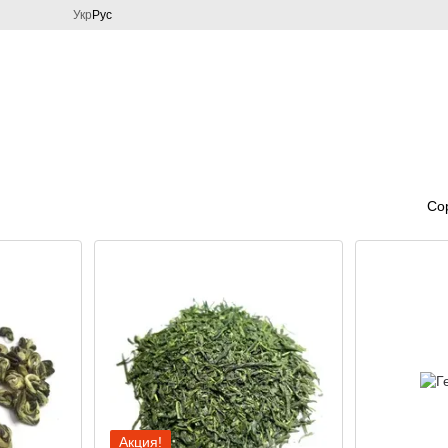
Укр
Рус
Со
Акция!