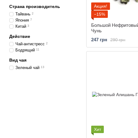
Акция!
Страна производитель
Тайвань
2
−15%
Япония
7
Большой Нефритовый
Китай
3
Чунь
Действие
247 грн
290 грн
Чай-антистресс
2
Бодрящий
11
Вид чая
Зеленый чай
13
Хит