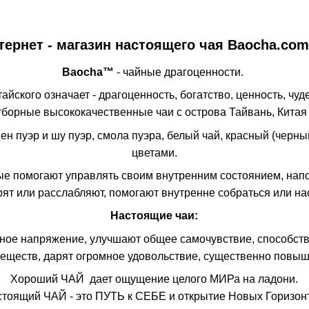
тернет - магазин настоящего чая Baocha.com
Baocha™
- чайные драгоценности.
айского означает - драгоценность, богатство, ценность, чу
борные высококачественные чаи с острова Тайвань, Китая
ен пуэр и шу пуэр, смола пуэра, белый чай, красный (черный
цветами.
рые помогают управлять своим внутренним состоянием, нап
ят или расслабляют, помогают внутренне собраться или н
Настоящие чаи:
чное напряжение, улучшают общее самочувствие, способст
еществ, дарят огромное удовольствие, существенно повыш
Хороший ЧАЙ дает ощущение целого МИРа на ладони.
тоящий ЧАЙ - это ПУТЬ к СЕБЕ и открытие Новых Горизон