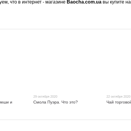
ем, что в интернет - магазине
Baoсha.com.ua
вы купите на
29 октября 2020
22 октября 2020
леши и
Смола Пуэра. Что это?
Чай торгов