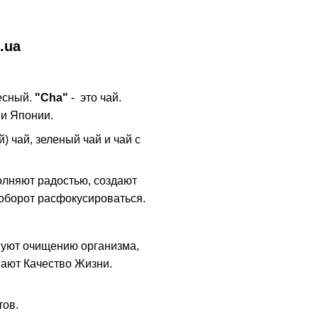
.ua
десный.
"Cha"
- это чай.
 и Японии.
) чай, зеленый чай и чай с
олняют радостью, создают
аоборот расфокусироваться.
вуют очищению организма,
ают Качество Жизни.
тов.