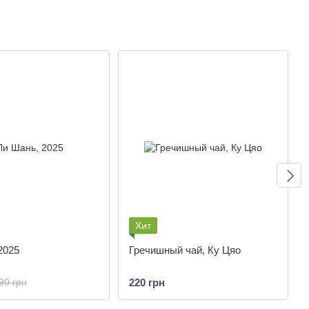
Хит
2025
Гречишный чай, Ку Цяо
220 грн
90 грн