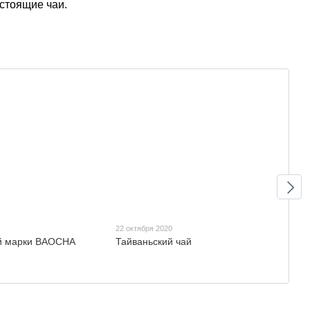
стоящие чаи.
22 октября 2020
22 ок
ой марки BAOCHA
Тайваньский чай
Как 
Пуэ