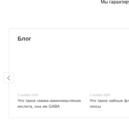
Мы гарантиру
Блог
2 ноября 2020
2 ноября 2020
Что такое гамма-аминомасляная
Что такое чайные ф
кислота, она же GABA
типсы