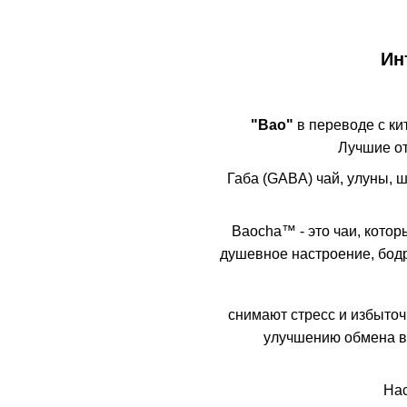
Ин
"Bao"
в переводе с кит
Лучшие от
Габа (GABA) чай, улуны, ш
Baocha™ - это чаи, кото
душевное настроение, бодр
снимают стресс и избыто
улучшению обмена в
Нас