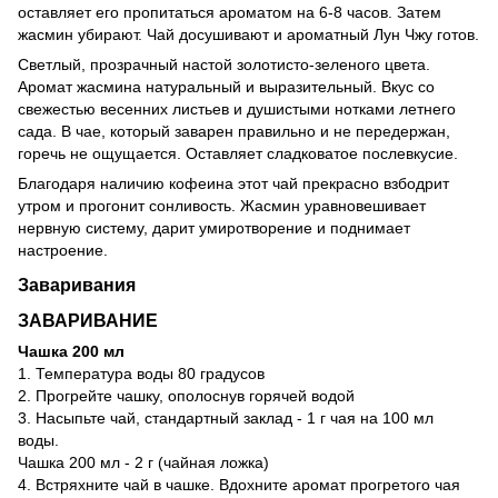
оставляет его пропитаться ароматом на 6-8 часов. Затем
жасмин убирают. Чай досушивают и ароматный Лун Чжу готов.
Светлый, прозрачный настой золотисто-зеленого цвета.
Аромат жасмина натуральный и выразительный. Вкус со
свежестью весенних листьев и душистыми нотками летнего
сада. В чае, который заварен правильно и не передержан,
горечь не ощущается. Оставляет сладковатое послевкусие.
Благодаря наличию кофеина этот чай прекрасно взбодрит
утром и прогонит сонливость. Жасмин уравновешивает
нервную систему, дарит умиротворение и поднимает
настроение.
Заваривания
ЗАВАРИВАНИЕ
Чашка 200 мл
1. Температура воды 80 градусов
2. Прогрейте чашку, ополоснув горячей водой
3. Насыпьте чай, стандартный заклад - 1 г чая на 100 мл
воды.
Чашка 200 мл - 2 г (чайная ложка)
4. Встряхните чай в чашке. Вдохните аромат прогретого чая