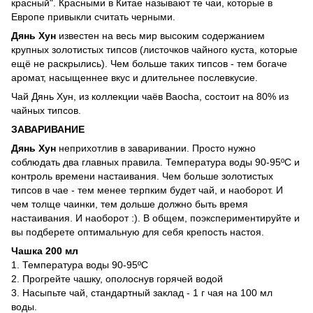
красный". Красными в Китае называют те чаи, которые в
Европе привыкли считать черными.
Дянь Хун
известен на весь мир высоким содержанием
крупных золотистых типсов (листочков чайного куста, которые
ещё не раскрылись). Чем больше таких типсов - тем богаче
аромат, насыщеннее вкус и длительнее послевкусие.
Чай Дянь Хун, из коллекции чаёв Baocha, состоит на 80% из
чайных типсов.
ЗАВАРИВАНИЕ
Дянь Хун
неприхотлив в заваривании. Просто нужно
соблюдать два главных правила. Температура воды 90-95ºС и
контроль времени настаивания. Чем больше золотистых
типсов в чае - тем менее терпким будет чай, и наоборот. И
чем толще чаинки, тем дольше должно быть время
настаивания. И наоборот :). В общем, поэкспериментируйте и
вы подберете оптимальную для себя крепость настоя.
Чашка 200 мл
1. Температура воды 90-95ºС
2. Прогрейте чашку, ополоснув горячей водой
3. Насыпьте чай, стандартный заклад - 1 г чая на 100 мл
воды.