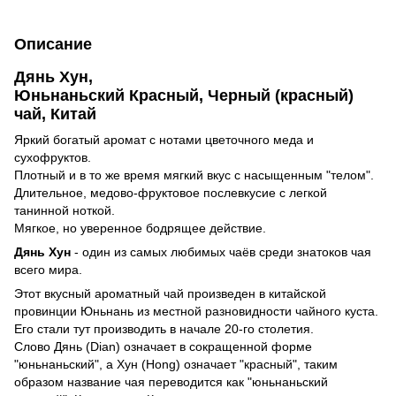
Описание
Дянь Хун,
Юньнаньский Красный, Черный (красный)
чай, Китай
Яркий богатый аромат с нотами цветочного меда и
сухофруктов.
Плотный и в то же время мягкий вкус с насыщенным "телом".
Длительное, медово-фруктовое послевкусие с легкой
танинной ноткой.
Мягкое, но уверенное бодрящее действие.
Дянь Хун
- один из самых любимых чаёв среди знатоков чая
всего мира.
Этот вкусный ароматный чай произведен в китайской
провинции Юньнань из местной разновидности чайного куста.
Его стали тут производить в начале 20-го столетия.
Слово Дянь (Dian) означает в сокращенной форме
"юньнаньский", а Хун (Hong) означает "красный", таким
образом название чая переводится как "юньнаньский