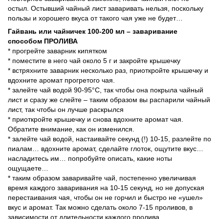
остыл. Остывший чайный лист заваривать нельзя, поскольку
пользы и хорошего вкуса от такого чая уже не будет…
Гайвань или чайничек 100-200 мл – заваривание
способом ПРОЛИВА
* прогрейте заварник кипятком
* поместите в него чай около 5 г и закройте крышечку
* встряхните заварник несколько раз, приоткройте крышечку и
вдохните аромат прогретого чая.
* залейте чай водой 90-95°С, так чтобы она покрыла чайный
лист и сразу же слейте – таким образом вы распарили чайный
лист, так чтобы он лучше раскрылся
* приоткройте крышечку и снова вдохните аромат чая.
Обратите внимание, как он изменился.
* залейте чай водой, настаивайте секунд (!) 10-15, разлейте по
пиалам… вдохните аромат, сделайте глоток, ощутите вкус…
насладитесь им… попробуйте описать, какие ноты
ощущаете…
* таким образом заваривайте чай, постепенно увеличивая
время каждого заваривания на 10-15 секунд, но не допуская
перестаивания чая, чтобы он не горчил и быстро не «ушел»
вкус и аромат. Так можно сделать около 7-15 проливов, в
зависимости от длительности каждого пролива.