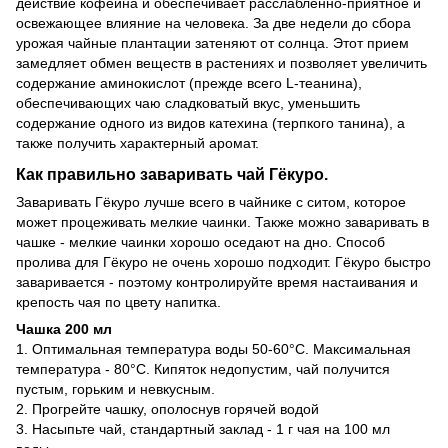
действие кофеина и обеспечивает расслабленно-приятное и
освежающее влияние на человека. За две недели до сбора
урожая чайные плантации затеняют от солнца. Этот прием
замедляет обмен веществ в растениях и позволяет увеличить
содержание аминокислот (прежде всего L-теанина),
обеспечивающих чаю сладковатый вкус, уменьшить
содержание одного из видов катехина (терпкого танина), а
также получить характерный аромат.
Как правильно заваривать чай Гёкуро.
Заваривать Гёкуро лучше всего в чайнике с ситом, которое
может процеживать мелкие чаинки. Также можно заваривать в
чашке - мелкие чаинки хорошо оседают на дно. Способ
пролива для Гёкуро не очень хорошо подходит. Гёкуро быстро
заваривается - поэтому контролируйте время настаивания и
крепость чая по цвету напитка.
Чашка 200 мл
1. Оптимальная температура воды 50-60°С. Максимальная
температура - 80°С. Кипяток недопустим, чай получится
пустым, горьким и невкусным.
2. Прогрейте чашку, ополоснув горячей водой
3. Насыпьте чай, стандартный заклад - 1 г чая на 100 мл