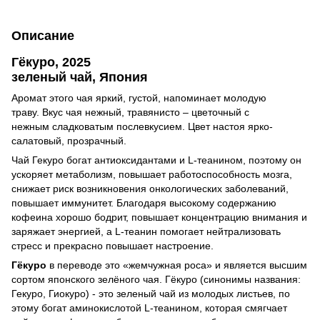
Описание
Гёкуро, 2025
зеленый чай, Япония
Аромат этого чая яркий, густой, напоминает молодую
траву. Вкус чая нежный, травянисто – цветочный с
нежным сладковатым послевкусием. Цвет настоя ярко-
салатовый, прозрачный.
Чай Гекуро богат антиоксидантами и L-теанином, поэтому он
ускоряет метаболизм, повышает работоспособность мозга,
снижает риск возникновения онкологических заболеваний,
повышает иммунитет. Благодаря высокому содержанию
кофеина хорошо бодрит, повышает концентрацию внимания и
заряжает энергией, а L-теанин помогает нейтрализовать
стресс и прекрасно повышает настроение.
Гёкуро
в переводе это «жемчужная роса» и является высшим
сортом японского зелёного чая. Гёкуро (синонимы названия:
Гекуро, Гиокуро) - это зеленый чай из молодых листьев, по
этому богат аминокислотой L-теанином, которая смягчает