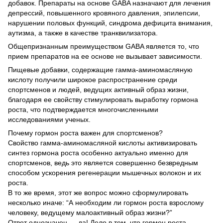
добавок. Препараты на основе GABA назначают для лечения
депрессий, повышенного кровяного давления, эпилепсии,
нарушении половых функций, синдрома дефицита внимания,
аутизма, а также в качестве транквилизатора.
Общепризнанным преимуществом GABA является то, что
прием препаратов на ее основе не вызывает зависимости.
Пищевые добавки, содержащие гамма-аминомасляную
кислоту получили широкое распространение среди
спортсменов и людей, ведущих активный образ жизни,
благодаря ее свойству стимулировать выработку гормона
роста, что подтверждается многочисленными
исследованиями ученых.
Почему гормон роста важен для спортсменов?
Свойство гамма-аминомасляной кислоты активизировать
синтез гормона роста особенно актуально именно для
спортсменов, ведь это является совершенно безвредным
способом ускорения регенерации мышечных волокон и их
роста.
В то же время, этот же вопрос можно сформулировать
несколько иначе: “А необходим ли гормон роста взрослому
человеку, ведущему малоактивный образ жизни?”
Ответ однозначен — да! Дело в том, что гормон роста